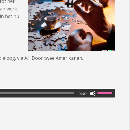
tot het
van werk
 in het nu
 dialoog. via A.I. Door twee Amerikanen.
00:00