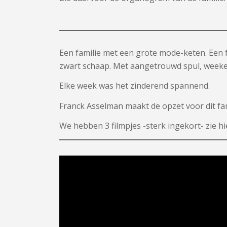
Een familie met een grote mode-keten. Een 
zwart schaap. Met aangetrouwd spul, week
Elke week was het zinderend spannend.
Franck Asselman maakt de opzet voor dit fam
We hebben 3 filmpjes -sterk ingekort- zie h