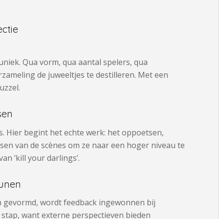
ctie
k uniek. Qua vorm, qua aantal spelers, qua
rzameling de juweeltjes te destilleren. Met een
uzzel.
sen
s. Hier begint het echte werk: het oppoetsen,
en van de scènes om ze naar een hoger niveau te
an ‘kill your darlings’.
tunen
jn gevormd, wordt feedback ingewonnen bij
 stap, want externe perspectieven bieden