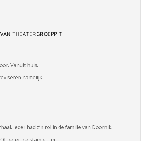
S VAN THEATERGROEPPIT
or. Vanuit huis.
oviseren namelijk.
aal. Ieder had z’n rol in de familie van Doornik.
 Of beter, de stamboom.